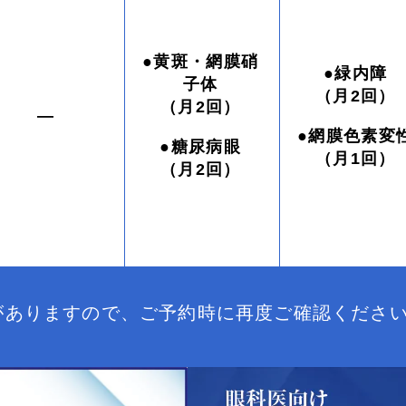
●黄斑・網膜硝
●緑内障
子体
（月2回）
（月2回）
―
●網膜色素変
●糖尿病眼
（月1回）
（月2回）
がありますので、ご予約時に再度ご確認くださ