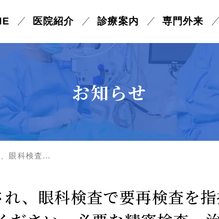
ME
医院紹介
診療案内
専門外来
ーザー光凝固術
ICL手術
お知らせ
状片手術
眼瞼内反症・眼瞼下垂
と
へ
れ、眼科検査…
され、眼科検査で要再検査を指
性症