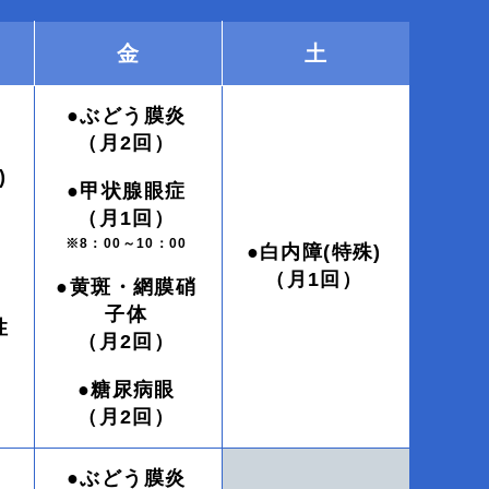
金
土
●ぶどう膜炎
（月2回）
)
●甲状腺眼症
（月1回）
※8：00～10：00
●白内障(特殊)
（月1回）
●黄斑・網膜硝
子体
性
（月2回）
●糖尿病眼
（月2回）
●ぶどう膜炎