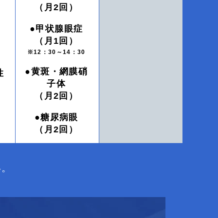
（月2回）
●甲状腺眼症
（月1回）
※12：30～14：30
●黄斑・網膜硝
性
子体
（月2回）
●糖尿病眼
（月2回）
い。