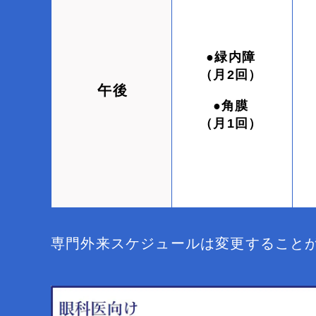
●緑内障
（月2回）
午後
●角膜
（月1回）
専門外来スケジュールは変更すること