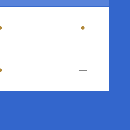
●
●
●
―