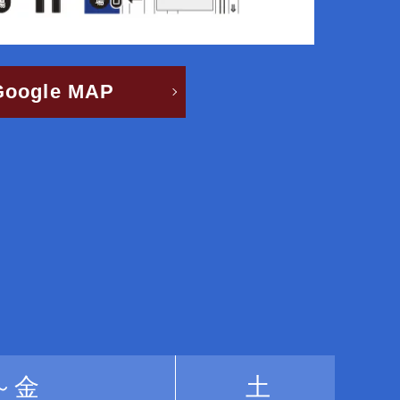
Google MAP
～金
土