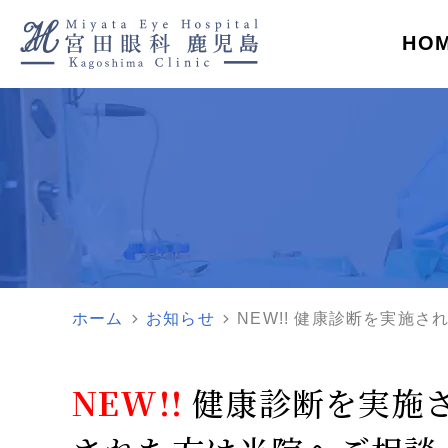
HO
則日帰りで対応します
来担当医
検査・治療機器紹介
バシーポリシー
ラジオ
診療のよくある質問
緑内障手術
レ
ズ
角膜クロスリンキング
翼
健康診断の指摘
眼圧が高い
眼科での精密検査
言われた方
ホーム
お知らせ
NEW!! 健康診断を実施さ
網膜剥離
黄斑円孔
NEW!!
健康診断を実施
糖尿病網膜症
加齢黄斑変
ぶどう膜炎
近視・乱視