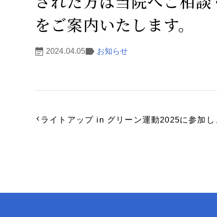
された方は当院へご相談
をご案内いたします。
2024.04.05
お知らせ
の手術と
白内障の術後について
後発白
の選び方
ライトアップ in グリーン運動2025に参加