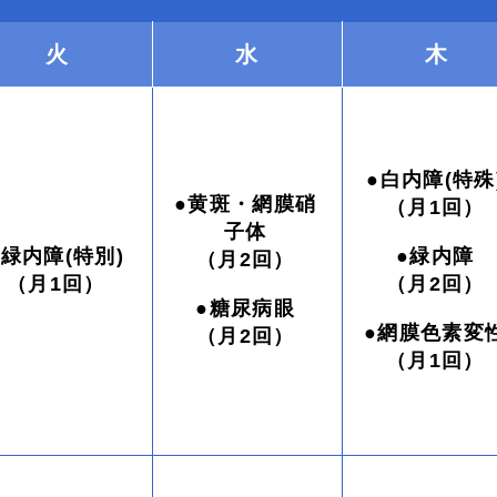
火
水
木
●白内障(特殊
●黄斑・網膜硝
（月1回）
子体
●緑内障(特別)
●緑内障
（月2回）
（月1回）
（月2回）
●糖尿病眼
●網膜色素変
（月2回）
（月1回）