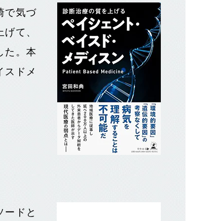
崎で気づ
上げて、
した。本
イスドメ
ソードと