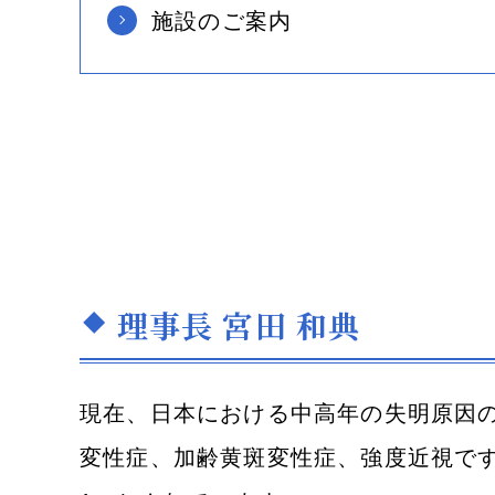
施設のご案内
の手術と
白内障の術後について
後発白
の選び方
理事長 宮田 和典
現在、日本における中高年の失明原因
変性症、加齢黄斑変性症、強度近視で