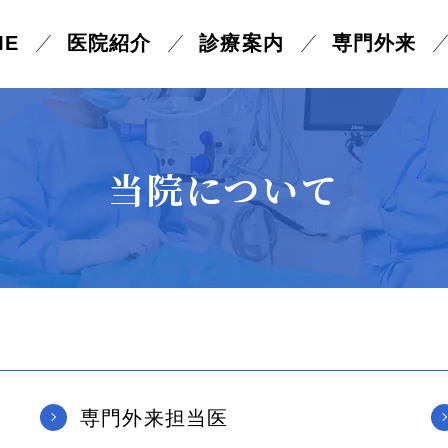
ME
医院紹介
診療案内
専門外来
ーザー光凝固術
ICL手術
当院について
状片手術
眼瞼内反症・眼瞼下垂
と
へ
性症
専門外来担当医