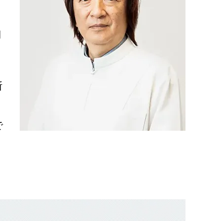
期
断
で
た
。