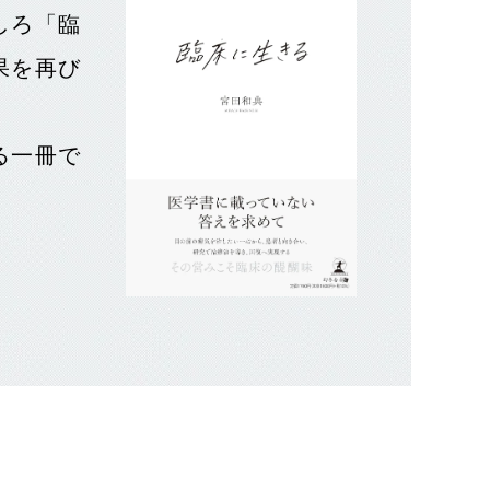
しろ「臨
果を再び
る一冊で