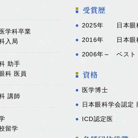
受賞歴
2025年 日本眼
医学科卒業
2016年 日本眼
科入局
2006年～ ベス
科 助手
資格
眼科 医員
医学博士
科 講師
日本眼科学会認定 
学
ICD認定医
校留学