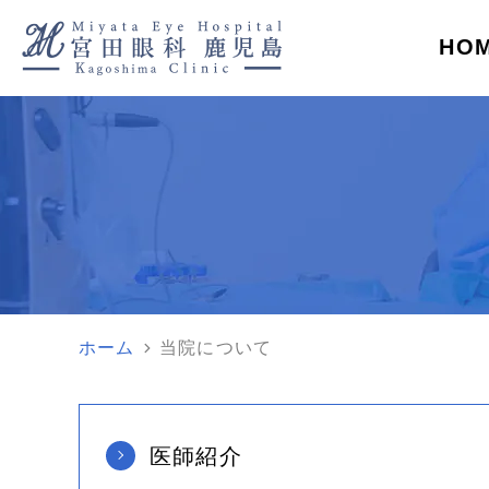
HO
則日帰りで対応します
来担当医
検査・治療機器紹介
バシーポリシー
ラジオ
診療のよくある質問
緑内障手術
レ
ズ
角膜クロスリンキング
翼
健康診断の指摘
眼圧が高い
眼科での精密検査
言われた方
ホーム
当院について
網膜剥離
黄斑円孔
糖尿病網膜症
加齢黄斑変
医師紹介
ぶどう膜炎
近視・乱視