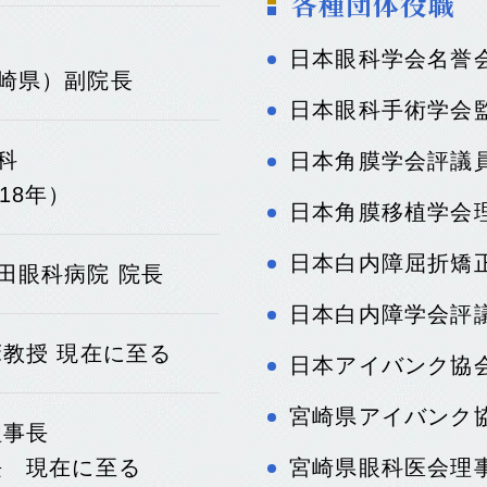
各種団体役職
日本眼科学会名誉
崎県）副院長
日本眼科手術学会
科
日本角膜学会評議
18年）
日本角膜移植学会
日本白内障屈折矯
田眼科病院 院長
日本白内障学会評
床教授 現在に至る
日本アイバンク協
宮崎県アイバンク
理事長
長 現在に至る
宮崎県眼科医会理