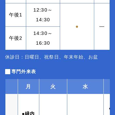
12:30～
午後1
14:30
●
―
14:30～
午後2
16:30
休診日：日曜日、祝祭日、年末年始、お盆
専門外来表
月
火
水
●
●緑内
(