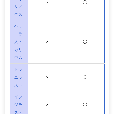
×
◯
サノ
クス
ペミ
ロラ
スト
×
◯
カリ
ウム
トラ
ニラ
×
◯
スト
イブ
ジラ
×
◯
スト