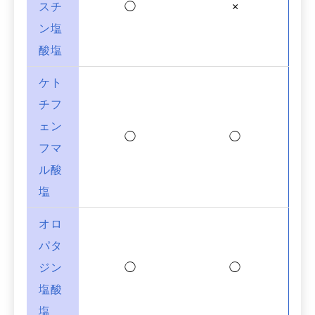
スチ
◯
×
ン塩
酸塩
ケト
チフ
ェン
◯
◯
フマ
ル酸
塩
オロ
パタ
ジン
◯
◯
塩酸
塩