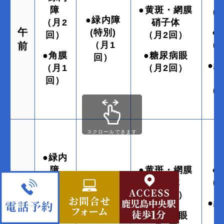
障
●黄斑・網膜
（
●緑内障
（月2
硝子体
午
(特別)
●
回）
（月2回）
（月1
（
前
●角膜
●糖尿病眼
回）
●
（月1
（月2回）
回）
（
スクロールできます
●緑内
障
●黄斑・網膜
●
（月2
硝子体
（
午
回）
（月2回）
―
●
後
●角膜
●糖尿病眼