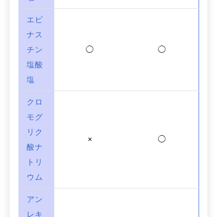
エピ
ナス
チン
◯
◯
塩酸
塩
クロ
モグ
リク
×
◯
酸ナ
トリ
ウム
アン
レキ