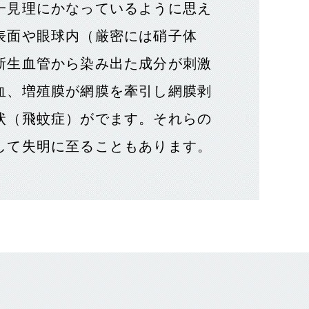
一見理にかなっているように思え
表面や眼球内（厳密には硝子体
新生血管から染み出た成分が刺激
血、増殖膜が網膜を牽引し網膜剥
状（飛蚊症）がでます。それらの
して失明に至ることもあります。