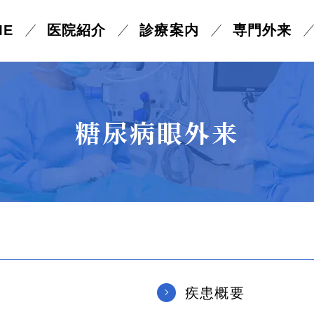
ME
医院紹介
診療案内
専門外来
ーザー光凝固術
ICL手術
糖尿病眼外来
状片手術
眼瞼内反症・眼瞼下垂
と
へ
性症
疾患概要