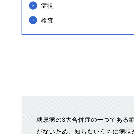
症状
検査
の手術と
白内障の術後について
後発白
の選び方
糖尿病の3大合併症の一つである
がないため、知らないうちに病状