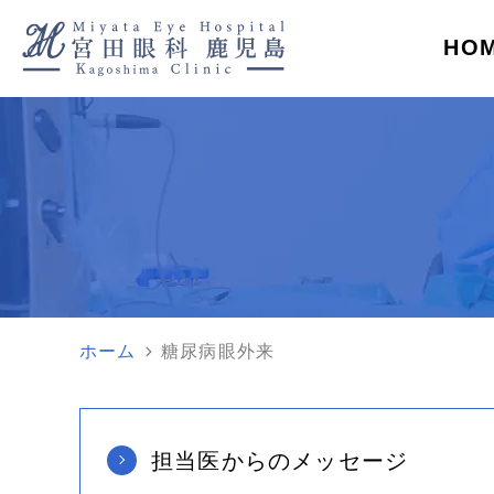
HO
則日帰りで対応します
来担当医
検査・治療機器紹介
バシーポリシー
ラジオ
診療のよくある質問
緑内障手術
レ
ズ
角膜クロスリンキング
翼
健康診断の指摘
眼圧が高い
眼科での精密検査
言われた方
ホーム
糖尿病眼外来
網膜剥離
黄斑円孔
糖尿病網膜症
加齢黄斑変
担当医からのメッセージ
ぶどう膜炎
近視・乱視